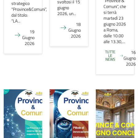
“Province &
svoltosi il 15
strategico
Comuni”, che
giugno
“Province&Comuni”,
si terrà
2026, un...
dal titolo:
martedì 23
“LA...
giugno 2026
18
a Roma,
Giugno
19
dalle 10.00
2026
Giugno
alle 13.30,...
2026
TUTTE
16
LE
Giugno
NEWS
2026