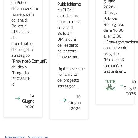
giugno
su Pi.Co. il
Pubblichiamo
2026 a
diciannovesimo
su Pi.Co. il
Roma, a
numero della
diciottesimo
Palazzo
collana di
numero della
Rospigliosi,
Bollettini
collana di
dalle 10.30
UPI, a cura
Bollettini
alle 13.30,
del
UPI, a cura
il Convegno naziona
Coordinatore
dell’esperto
conclusivo del
del progetto
nel settore
progetto
strategico
Innovazione
“Province &
“Province&Comuni”,
e
Comuni”. Si
dal titolo:
Digitalizzazione
tratta di un...
“Progetto
nell’ambito
PROVINCE
del progetto
TUTTE
10
&...
LE
strategico...
Giugno
NEWS
2026
12
10
Giugno
Giugno
2026
2026
Precedente
Successivo