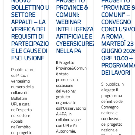
NUOVO
PROGETTO
PROGETTO
BOLLETTINO UPI
PROVINCE &
“PROVINCE 
SETTORE
COMUNI:
COMUNI” –
APPALTI – LA
WEBINAR
CONVEGNO
VERIFICA DEI
INTELLIGENZA
CONCLUSIVO
REQUISITI DI
ARTIFICIALE E
A ROMA,
PARTECIPAZIONE
CYBERSICUREZZA
MARTEDÌ 23
E LE CAUSE DI
NELLA PA
GIUGNO 202
ESCLUSIONE
ORE 10.00 –
Il Progetto
PROGRAMM
Province&Comuni
Pubblichiamo
DEI LAVORI
è stato
su Pi.Co. il
promosso in
ventesimo
Si pubblica in
occasione
numero della
allegato il
del webinar
collana di
programma
gratuito
Bollettini
definitivo del
organizzato
UPI, a cura
Convegno
dall’Osservatorio
dell’esperto
nazionale
AI4PA, in
nel settore
conclusivo
collaborazione
Appalti
del progetto
con UPI e Ali
nell’ambito
nazionale
Autonomie,
del progetto