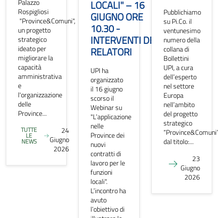
Palazzo
LOCALI" – 16
Rospigliosi
Pubblichiamo
GIUGNO ORE
"Province&Comuni",
su Pi.Co. il
10.30 -
un progetto
ventunesimo
INTERVENTI DEI
strategico
numero della
ideato per
collana di
RELATORI
migliorare la
Bollettini
capacità
UPI, a cura
UPI ha
amministrativa
dell’esperto
organizzato
e
nel settore
il 16 giugno
l'organizzazione
Europa
scorso il
delle
nell’ambito
Webinar su
Province...
del progetto
"L’applicazione
strategico
nelle
TUTTE
24
“Province&Comuni”
Province dei
LE
Giugno
dal titolo:...
NEWS
nuovi
2026
contratti di
23
lavoro per le
Giugno
funzioni
2026
locali".
L’incontro ha
avuto
l’obiettivo di