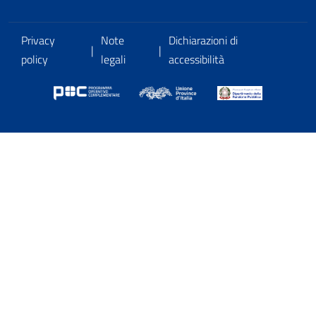
Privacy
Note
Dichiarazioni di
|
|
policy
legali
accessibilità