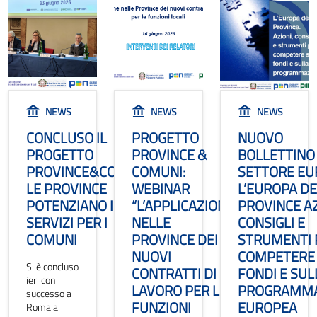
NEWS
NEWS
NEWS
CONCLUSO IL
PROGETTO
NUOVO
PROGETTO
PROVINCE &
BOLLETTINO
PROVINCE&COMUNI:
COMUNI:
SETTORE EU
LE PROVINCE
WEBINAR
L’EUROPA D
POTENZIANO I
“L’APPLICAZIONE
PROVINCE AZ
SERVIZI PER I
NELLE
CONSIGLI E
COMUNI
PROVINCE DEI
STRUMENTI 
NUOVI
COMPETERE 
Si è concluso
CONTRATTI DI
FONDI E SUL
ieri con
LAVORO PER LE
PROGRAMMA
successo a
FUNZIONI
EUROPEA
Roma a