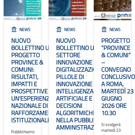
NEWS
NEWS
NEWS
NUOVO
NUOVO
PROGETTO
BOLLETTINO UPI
BOLLETTINO UPI
“PROVINCE
PROGETTO
SETTORE
& COMUNI”
PROVINCE &
INNOVAZIONE E
–
COMUNI:
DIGITALIZZAZIONE:
CONVEGNO
RISULTATI,
PILLOLE DI
CONCLUSIVO
IMPATTI E
INNOVAZIONE
A ROMA,
PROSPETTIVE DI
INTELLIGENZA
MARTEDÌ 23
UN’ESPERIENZA
ARTIFICIALE E
GIUGNO
NAZIONALE DI
DECISIONI
2026 ORE
RAFFORZAMENTO
ALGORITMICHE
10.30
ISTITUZIONALE
NELLA PUBBLICA
Si svolgerà
AMMINISTRAZIONE
martedì 23
Pubblichiamo